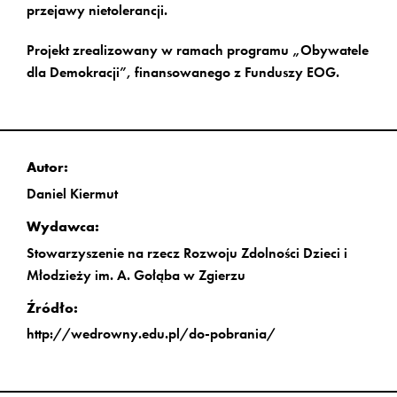
przejawy nietolerancji.
Czym jest mowa nienawiści?
Projekt zrealizowany w ramach programu „Obywatele
dla Demokracji”, finansowanego z Funduszy EOG.
definicja
słownik pojęć
Autor:
Daniel Kiermut
Prawo
Wydawca:
Stowarzyszenie na rzecz Rozwoju Zdolności Dzieci i
polskie
Młodzieży im. A. Gołąba w Zgierzu
europejskie
Źródło:
http://wedrowny.edu.pl/do-pobrania/
Raporty i badania