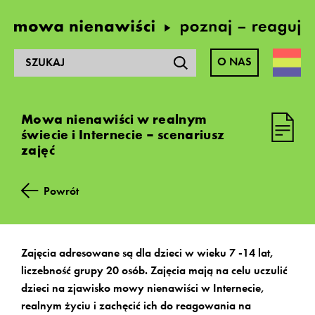
Szukaj
O NAS
na
stronie:
Mowa nienawiści w realnym
Materiały zamieszczone na tej stronie zostały
świecie i Internecie – scenariusz
opracowane w latach 2014-2016 w ramach
zajęć
prowadzonego przez Fundację Batorego programu
Obywatele dla Demokracji, finansowanego z funduszy
EOG.
Powrót
Wszystkie treści są dostępne na licencji Creative
Commons
Zajęcia adresowane są dla dzieci w wieku 7 -14 lat,
Uznanie autorstwa-Użycie niekomercyjne-Na tych
liczebność grupy 20 osób. Zajęcia mają na celu uczulić
samych warunkach 4.0
dzieci na zjawisko mowy nienawiści w Internecie,
realnym życiu i zachęcić ich do reagowania na