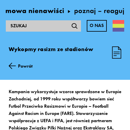
Szukaj
O NAS
na
stronie:
Wykopmy rasizm ze stadionów
Materiały zamieszczone na tej stronie zostały
opracowane w latach 2014-2016 w ramach
prowadzonego przez Fundację Batorego programu
Powrót
Obywatele dla Demokracji, finansowanego z funduszy
EOG.
Wszystkie treści są dostępne na licencji Creative
Kampania wykorzystuje wzorce sprawdzone w Europie
Commons
Zachodniej, od 1999 roku współtworzy bowiem sieć
Uznanie autorstwa-Użycie niekomercyjne-Na tych
Futbol Przeciwko Rasizmowi w Europie – Football
samych warunkach 4.0
Against Racism in Europe (FARE). Stowarzyszenie
współpracuje z UEFA i FIFA, jest również partnerem
Polskiego Związku Piłki Nożnej oraz Ekstraklasy SA,