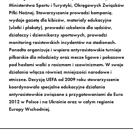
Ministerstwa Sportu i Turystyki, Okręgowych Związków
Piłki Nożnej. Stowarzyszenie prowadzi kampanię,
Czym jest mowa nienawiści?
wydaje gazetę dla kibiców, materiały edukacyjne
(ulotki i plakaty), prowadzi szkolenia dla sędziów,
definicja
działaczy i dziennikarzy sportowych, prowadzi
monitoring rasistowskich incydentów na stadionach.
słownik pojęć
Ponadto organizuje i wspiera antyrasistowskie turnieje
piłkarskie dla młodzieży oraz mecze ligowe i pokazowe
pod hasłami walki z rasizmem i szowinizmem. W swoje
działania włącza również mniejszości narodowe i
Prawo
etniczne. Decyzją UEFA od 2009 roku stowarzyszenie
koordynowało specjalne edukacyjne działania
polskie
antyrasistowskie związane z przygotowaniami do Euro
2012 w Polsce i na Ukrainie oraz w całym regionie
europejskie
Europy Wschodniej.
Raporty i badania